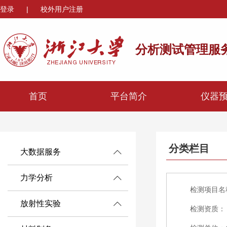
登录
|
校外用户注册
分析测试管理服
首页
平台简介
仪器
分类栏目
大数据服务
力学分析
检测项目名
放射性实验
检测资质：