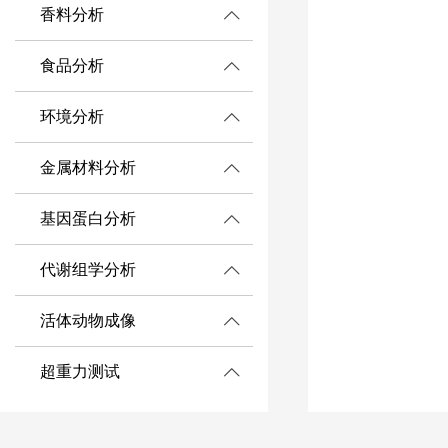
香料分析
食品分析
环境分析
金属材料分析
基因蛋白分析
代谢组学分析
活体动物成像
超重力测试