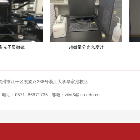
多光子显微镜
超微量分光光度计
杭州市江干区凯旋路268号浙江大学华家池校区
电话：0571- 86971735 邮箱：ziint3@zju.edu.cn