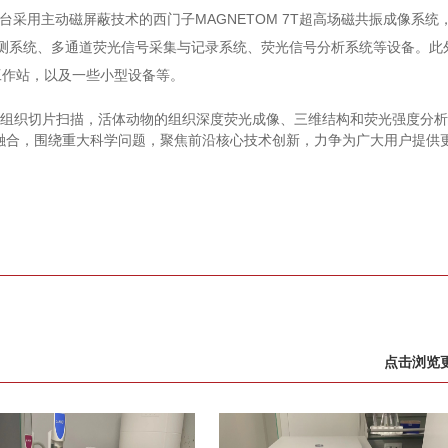
台采用主动磁屏蔽技术的西门子MAGNETOM 7T超高场磁共振成像系统
测系统、多通道荧光信号采集与记录系统、荧光信号分析系统等设备。此
工作站，以及一些小型设备等。
大组织切片扫描，活体动物的组织深度荧光成像、三维结构和荧光强度分
融合，围绕重大科学问题，聚焦前沿核心技术创新，力争为广大用户提供
点击浏览更