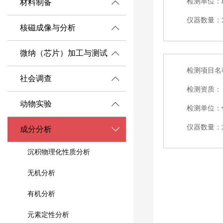
检测单位：
材料制备
仪器数量：
核磁成像与分析
微纳（芯片）加工与测试
检测项目名
社会调查
检测资质：
动物实验
检测单位：
仪器数量：
成分分析
沉积物理化性质分析
无机分析
有机分析
元素定性分析