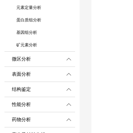
元素定量分析
蛋白质组分析
基因组分析
矿元素分析
微区分析
表面分析
结构鉴定
性能分析
药物分析