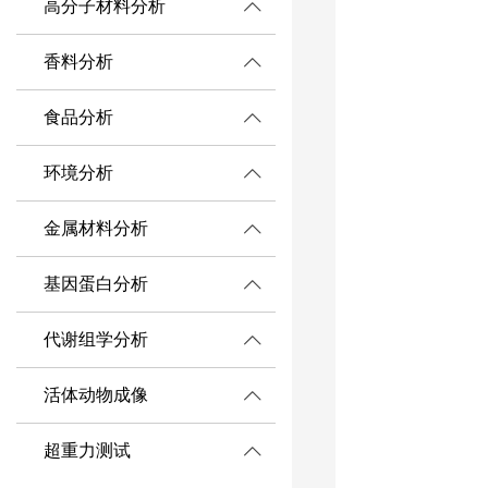
高分子材料分析
香料分析
食品分析
环境分析
金属材料分析
基因蛋白分析
代谢组学分析
活体动物成像
超重力测试