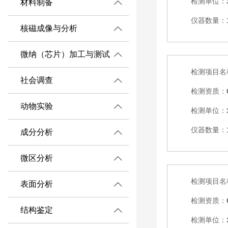
检测单位：
材料制备
仪器数量：
核磁成像与分析
微纳（芯片）加工与测试
检测项目名
社会调查
检测资质：
动物实验
检测单位：
仪器数量：
成分分析
微区分析
检测项目名
表面分析
检测资质：
结构鉴定
检测单位：