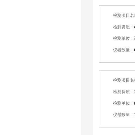
检测项目名
检测资质：
检测单位：
仪器数量：
检测项目名
检测资质：
检测单位：
仪器数量：