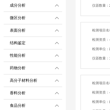
成分分析
仪器数量：
微区分析
表面分析
检测项目名
检测资质：
结构鉴定
检测单位：
性能分析
仪器数量：
药物分析
高分子材料分析
检测项目名
检测资质：
香料分析
检测单位：
食品分析