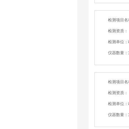
检测项目名
检测资质：
检测单位：
仪器数量：
检测项目名
检测资质：
检测单位：
仪器数量：