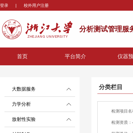
登录
|
校外用户注册
分析测试管理服
首页
平台简介
仪器
分类栏目
大数据服务
力学分析
检测项目名
放射性实验
检测资质：