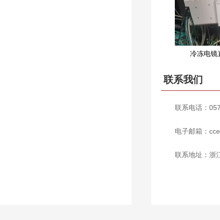
冷冻电镜
联系我们
联系电话：0571
电子邮箱：ccemz
联系地址：浙江