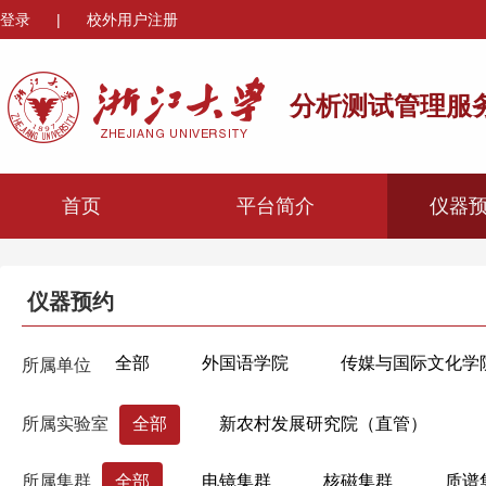
登录
|
校外用户注册
分析测试管理服
首页
平台简介
仪器
仪器预约
全部
外国语学院
传媒与国际文化学
所属单位
心理与行为科学系
机械工程学院
材
所属实验室
全部
新农村发展研究院（直管）
海洋学院
航空航天学院
高分子科学
所属集群
全部
电镜集群
核磁集群
质谱
生物医学工程与仪器科学学院
生命科学学