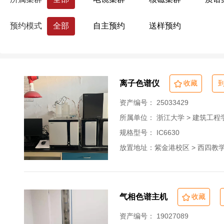
结构耐久性实验室
风洞试验平台
药学院
国际联合学院（海宁国际校区）
预约模式
全部
自主预约
送样预约
生命科学研究院
心理科学研究中心
浙江大学分析测试中心
量子精密测量研究
离子色谱仪
收藏
资产编号： 25033429
所属单位：
浙江大学 > 建筑工程
规格型号： IC6630
放置地址：紫金港校区 > 西四教学楼 
气相色谱主机
收藏
资产编号： 19027089