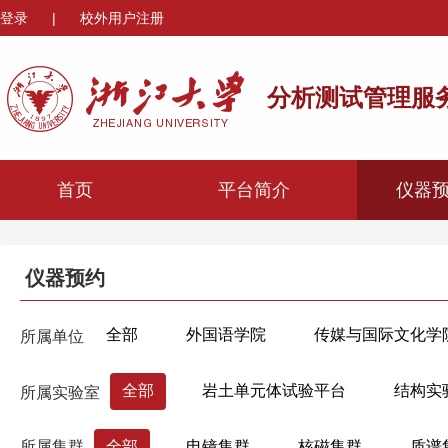
登录
|
校外用户注册
分析测试管理服
首页
平台简介
仪器
仪器预约
全部
外国语学院
传媒与国际文化学
所属单位
心理与行为科学系
机械工程学院
材
全部
岩土单元体试验平台
结构实
所属实验室
海洋学院
航空航天学院
高分子科学
建筑智能建造实验室
市政实验室（玉泉
生物医学工程与仪器科学学院
生命科学学
所属集群
全部
电镜集群
核磁集群
质谱