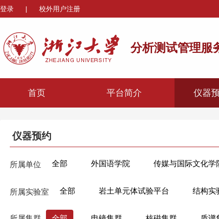
登录
|
校外用户注册
分析测试管理服
首页
平台简介
仪器
仪器预约
全部
外国语学院
传媒与国际文化学
所属单位
心理与行为科学系
机械工程学院
材
全部
岩土单元体试验平台
结构实
所属实验室
海洋学院
航空航天学院
高分子科学
建筑智能建造实验室
市政实验室（玉泉
生物医学工程与仪器科学学院
生命科学学
所属集群
全部
电镜集群
核磁集群
质谱