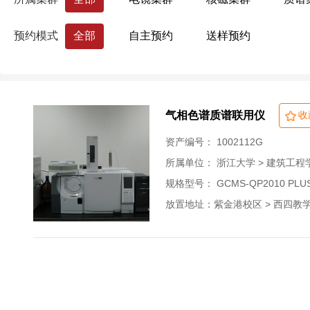
结构耐久性实验室
风洞试验平台
药学院
国际联合学院（海宁国际校区）
预约模式
全部
自主预约
送样预约
生命科学研究院
心理科学研究中心
浙江大学分析测试中心
量子精密测量研究
气相色谱质谱联用仪
收
资产编号： 1002112G
所属单位：
浙江大学 > 建筑工程
规格型号： GCMS-QP2010 PLU
放置地址：紫金港校区 > 西四教学楼 >