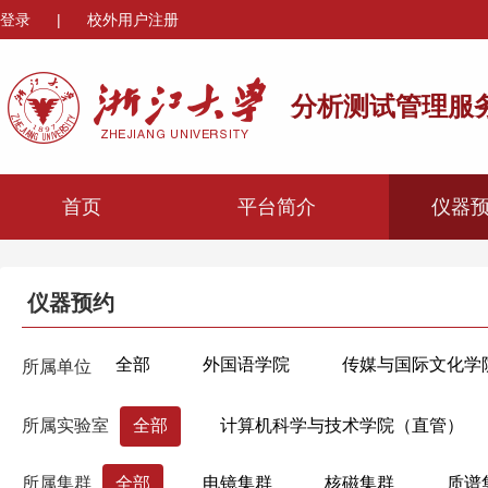
登录
|
校外用户注册
分析测试管理服
首页
平台简介
仪器
仪器预约
全部
外国语学院
传媒与国际文化学
所属单位
心理与行为科学系
机械工程学院
材
所属实验室
全部
计算机科学与技术学院（直管）
海洋学院
航空航天学院
高分子科学
所属集群
全部
电镜集群
核磁集群
质谱
生物医学工程与仪器科学学院
生命科学学