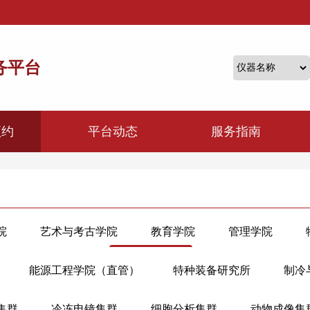
务平台
预约
平台动态
服务指南
院
艺术与考古学院
教育学院
管理学院
料科学与工程学院
能源工程学院
电气工程学院
能源工程学院（直管）
特种装备研究所
制冷
与工程学系
光电科学与工程学院
信息与电子工程学
院
生物系统工程与食品科学学院
环境与资源学院
集群
冷冻电镜集群
细胞分析集群
动物成像集