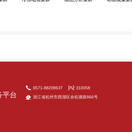
工程师学院
浙江加州国际纳米技术研究院
求是
农生环测试中心
社会科学研究基础平台
新农村发展
院
浙江大学宁波科创中心
基础交叉研究院
0571-88208637
310058
务平台
浙江省杭州市西湖区余杭塘路866号