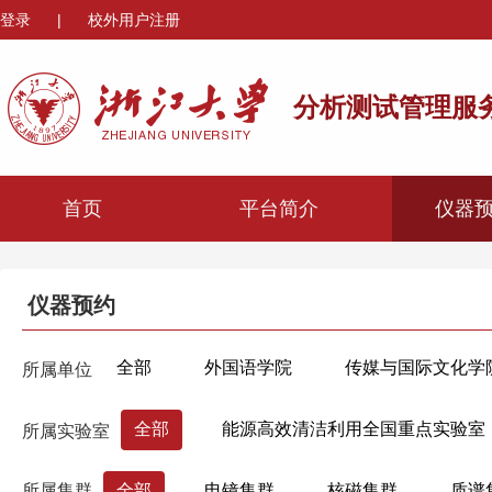
登录
|
校外用户注册
分析测试管理服
首页
平台简介
仪器
仪器预约
全部
外国语学院
传媒与国际文化学
所属单位
心理与行为科学系
机械工程学院
材
全部
能源高效清洁利用全国重点实验室
所属实验室
海洋学院
航空航天学院
高分子科学
热工与动力系统研究所
生物医学工程与仪器科学学院
生命科学学
所属集群
全部
电镜集群
核磁集群
质谱