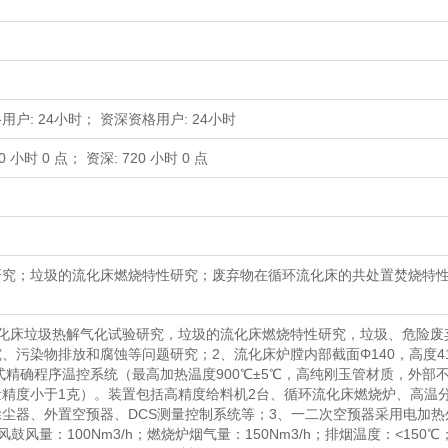
用户: 24小时； 资深资格用户: 24小时
0 小时 0 点； 资深: 720 小时 0 点
研究；垃圾的流化床燃烧特性研究；废弃物在循环流化床的共处置焚烧特
流化床垃圾热解气化试验研究，垃圾的流化床燃烧特性研究，垃圾、危险废
、污染物排放和腐蚀等问题研究；2、流化床炉膛内部截面Φ140，高度41
段式精确程序温控系统（最高加热温度900℃±5℃，高纯刚玉管材质，外部
精度小于1克）。装置包括高精度给料机2台、循环流化床燃烧炉、高温
尘器、外置空预器、DCS测量控制系统等；3、一二次空预器采用电加热
鼓风量：100Nm3/h；燃烧炉烟气量：150Nm3/h；排烟温度：<150