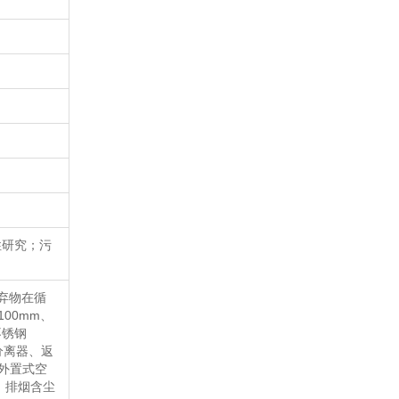
性研究；污
弃物在循
00mm、
不锈钢
分离器、返
外置式空
℃；排烟含尘