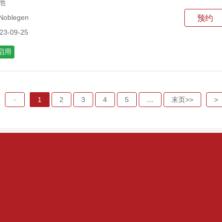
他
blegen
预约
3-09-25
启用
<
1
2
3
4
5
…
末页>>
>