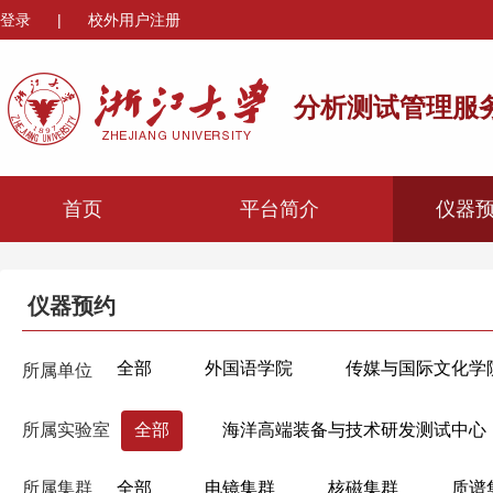
登录
|
校外用户注册
分析测试管理服
首页
平台简介
仪器
仪器预约
全部
外国语学院
传媒与国际文化学
所属单位
心理与行为科学系
机械工程学院
材
所属实验室
全部
海洋高端装备与技术研发测试中心
海洋学院
航空航天学院
高分子科学
所属集群
全部
电镜集群
核磁集群
质谱
生物医学工程与仪器科学学院
生命科学学