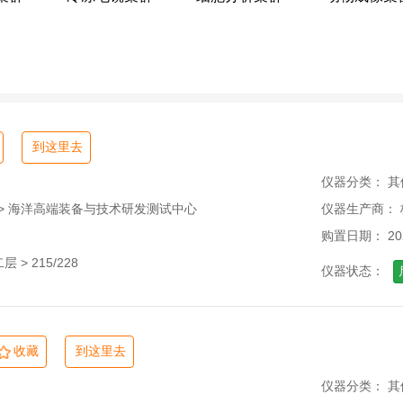
工程师学院
浙江加州国际纳米技术研究院
求是
农生环测试中心
社会科学研究基础平台
新农村发展
院
浙江大学宁波科创中心
基础交叉研究院
到这里去
仪器分类： 其
 > 海洋高端装备与技术研发测试中心
仪器生产商：
购置日期： 202
> 215/228
仪器状态：
收藏
到这里去
仪器分类： 其