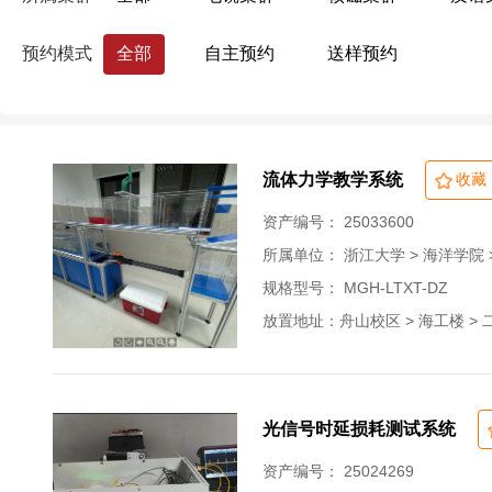
药学院
国际联合学院（海宁国际校区）
预约模式
全部
自主预约
送样预约
生命科学研究院
心理科学研究中心
浙江大学分析测试中心
量子精密测量研究
流体力学教学系统
收藏
资产编号： 25033600
所属单位：
浙江大学 > 海洋学院
规格型号： MGH-LTXT-DZ
放置地址：舟山校区 > 海工楼 > 二层 
光信号时延损耗测试系统
资产编号： 25024269