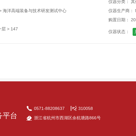
仪器分类： 其
 > 海洋高端装备与技术研发测试中心
仪器生产商： No
购置日期： 202
 > 147
仪器状态：
0571-88208637
310058
务平台
浙江省杭州市西湖区余杭塘路866号